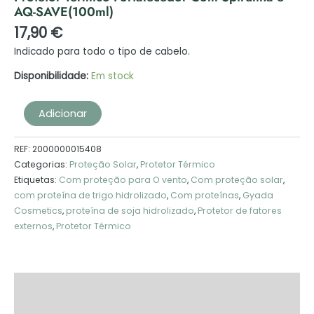
AQ-SAVE(100ml)
17,90
€
Indicado para todo o tipo de cabelo.
Disponibilidade:
Em stock
Adicionar
REF:
2000000015408
Categorias:
Proteção Solar
,
Protetor Térmico
Etiquetas:
Com proteção para O vento
,
Com proteção solar
,
com proteína de trigo hidrolizado
,
Com proteínas
,
Gyada
Cosmetics
,
proteína de soja hidrolizado
,
Protetor de fatores
externos
,
Protetor Térmico
Descrição
Informação adicional