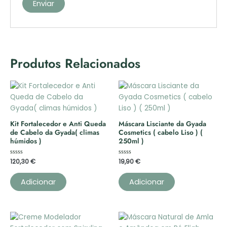
Produtos Relacionados
Kit Fortalecedor e Anti Queda
Máscara Lisciante da Gyada
de Cabelo da Gyada( climas
Cosmetics ( cabelo Liso ) (
húmidos )
250ml )
Avaliação
120,30
€
Avaliação
19,90
€
0
0
de
de
5
5
Adicionar
Adicionar