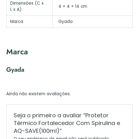
Dimensões (C x
4 × 4 × 14 cm
L x A)
Marca
Gyada
Marca
Gyada
Ainda não existem avaliações.
Seja o primeiro a avaliar “Protetor
Térmico Fortalecedor Com Spirulina e
AQ-SAVE(100ml)”
O seu endereço de email não será publicado.