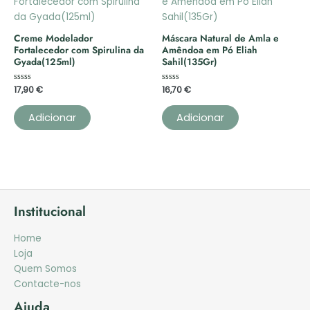
Creme Modelador
Máscara Natural de Amla e
Fortalecedor com Spirulina da
Amêndoa em Pó Eliah
Gyada(125ml)
Sahil(135Gr)
Avaliação
17,90
€
Avaliação
16,70
€
0
0
de
de
5
5
Adicionar
Adicionar
Institucional
Home
Loja
Quem Somos
Contacte-nos
Ajuda