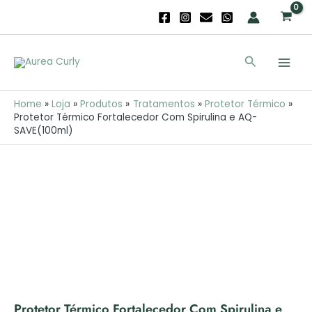
Térmico
Skip
Fortalecedor
to
Com
content
Main
Spirulina
Search
e
Men
AQ-
SAVE(100ml)
Home
Loja
Produtos
Tratamentos
Protetor Térmico
Protetor Térmico Fortalecedor Com Spirulina e AQ-
SAVE(100ml)
Quantidade
de
Protetor
Térmico
Fortalecedor
Com
Spirulina
e
AQ-
SAVE(100ml)
Protetor Térmico Fortalecedor Com Spirulina e