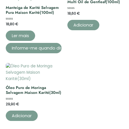
Multi Oil de Gentleaf(100ml)
Manteiga de Karité Selvagem
Pura Maison Karité(100ml)
Avaliação
18,60
€
0
de
5
Avaliação
18,80
€
Adicionar
0
de
5
Ler mais
Óleo Puro de Moringa
Selvagem Maison Karité(30ml)
Avaliação
29,90
€
0
de
5
Adicionar