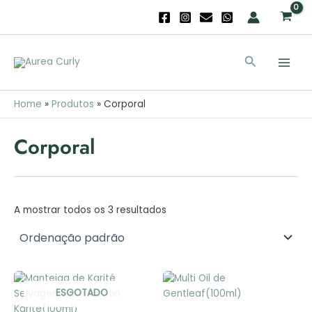
Skip
to
content
Main
Search
Men
Home
Produtos
Corporal
Corporal
A mostrar todos os 3 resultados
ESGOTADO