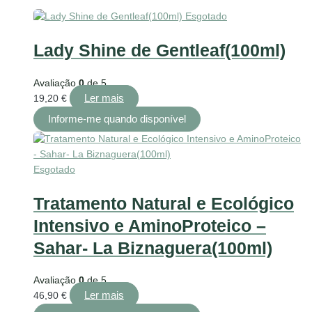
Esgotado
Lady Shine de Gentleaf(100ml)
Avaliação
0
de 5
Ler mais
19,20
€
Esgotado
Tratamento Natural e Ecológico
Intensivo e AminoProteico –
Sahar- La Biznaguera(100ml)
Avaliação
0
de 5
Ler mais
46,90
€