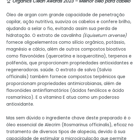
🏆
Organics Clean Awards 2023 – Melhor óleo para cabelo
Óleo de argan com grande capacidade de penetração
capilar, ação nutritiva, suaviza os cabelos e confere brilho,
ajudando a selar o fio, evitando assim sua perda de
hidratação. O extrato de cavalinha
(Equisetum arvense)
fornece oligoelementos como silício orgânico, potássio,
magnésio e cálcio, além de outros compostos bioativos
como flavonóides (quercetina e isoquercitina), terpenos e
polifenóis, que proporcionam propriedades antioxidantes e
regeneradoras. saúde. O extrato de salva (Salvia
officinalis) também fornece compostos terpênicos que
proporcionam propriedades antimicrobianas, além de
flavonóides antiinflamatórios (ácidos fenólicos e ácido
rosmarínico). E a vitamina E atua como um poderoso
antioxidante.
Mas sem dúvida o ingrediente chave deste preparado é o
óleo essencial de Alecrim (Rosmarinus officinalis), eficaz no
tratamento de diversos tipos de alopecia, devido à sua
capacidade de estimular a microcirculação que permite