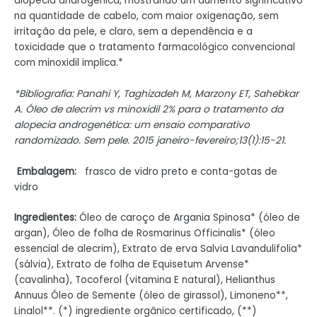
alopecia androgênica, mostrando um aumento significativo
na quantidade de cabelo, com maior oxigenação, sem
irritação da pele, e claro, sem a dependência e a
toxicidade que o tratamento farmacológico convencional
com minoxidil implica.*
*Bibliografia: Panahi Y, Taghizadeh M, Marzony ET, Sahebkar
A. Óleo de alecrim vs minoxidil 2% para o tratamento da
alopecia androgenética: um ensaio comparativo
randomizado. Sem pele. 2015 janeiro-fevereiro;13(1):15-21.
Embalagem:
frasco de vidro preto e conta-gotas de
vidro
Ingredientes:
Óleo de caroço de Argania Spinosa* (óleo de
argan), Óleo de folha de Rosmarinus Officinalis* (óleo
essencial de alecrim), Extrato de erva Salvia Lavandulifolia*
(sálvia), Extrato de folha de Equisetum Arvense*
(cavalinha), Tocoferol (vitamina E natural), Helianthus
Annuus Óleo de Semente (óleo de girassol), Limoneno**,
Linalol**. (*) ingrediente orgânico certificado, (**)