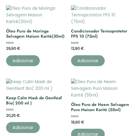
Óleo Puro de Moringa
Condicionador Termoprotetor
Selvagem Maison Karité(30ml)
FPS 10 (75ml)
Avaliação
29,90
€
Avaliação
12,90
€
0
0
de
de
5
5
Adicionar
Adicionar
Keep Calm Mask de Gentleaf
Bio( 200 ml )
Óleo Puro de Neem Selvagem
Puro Maison Karité (55ml)
Avaliação
20,25
€
0
de
Avaliação
19,90
€
5
0
Adicionar
de
5
Adicionar