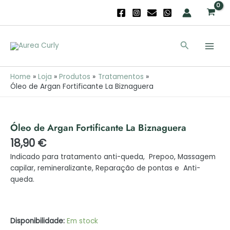
de
Skip
Argan
to
Fortificante
content
Main
La
Search
Biznaguera
Men
Home
Loja
Produtos
Tratamentos
Óleo de Argan Fortificante La Biznaguera
Quantidade
de
Óleo
Óleo de Argan Fortificante La Biznaguera
de
18,90
€
Argan
Fortificante
Indicado para tratamento anti-queda, Prepoo, Massagem
La
capilar, remineralizante, Reparação de pontas e Anti-
Biznaguera
queda.
Disponibilidade:
Em stock