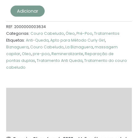
Adicionar
REF:
2000000003634
Categorias:
Couro Cabeludo
,
Óleo
,
Pré-Poo
,
Tratamentos
Etiquetas:
Anti-Queda
,
Apto para Método Curly Girl
,
Biznaguera
,
Couro Cabeludo
,
La Biznaguera
,
massagem
capilar
,
Oleo
,
pre-poo
,
Remineralizante
,
Reparação de
pontas duplas
,
Tratamento Anti Queda
,
Tratamento do couro
cabeludo
Descrição
Informação adicional
Marca
Avaliações (0)