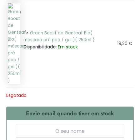
1 ×
Green Boost de Genteaf Bio(
máscara pré poo / gel )( 250ml )
19,20
€
Em stock
Disponibilidade:
Esgotado
Envie email quando tiver em stock