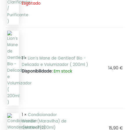
Esgotado
1 ×
Lion’s Mane de Gentleaf Bio -
Delicado e Volumizador ( 200ml )
14,90
€
Em stock
Disponibilidade:
1 ×
Condicionador
Wonder(Maravilha) de
Gentleaf(200ml)
15,90
€