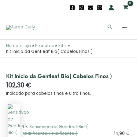
Skip
to
content
Main
Search
Men
Home
Loja
Produtos
Kit's
Kit Início da Gentleaf Bio( Cabelos Finos )
Kit Início da Gentleaf Bio( Cabelos Finos )
102,30
€
Indicado para cabelos finos e ultra finos.
1 ×
Sensitivoo de Gentleaf Bio (
Clarificante / Purificante )
14,90
€