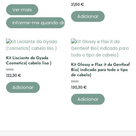
0
de
Avaliação
21,50
€
5
0
Ver mais
de
5
Adicionar
Kit Lisciante da Gyada
Cosmetics( cabelo liso )
Kit Glossy e Flax it da Gentleaf
Bio( indicado para todo o tipo
de cabelo)
Avaliação
122,30
€
0
de
5
Adicionar
Avaliação
130,30
€
0
de
5
Adicionar