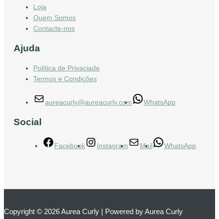
Loja
Quem Somos
Contacte-nos
Ajuda
Política de Privaciade
Termos e Condições
aureacurly@aureacurly.com
WhatsApp
Social
Facebook
Instagram
Mail
WhatsApp
Copyright © 2026 Aurea Curly | Powered by Aurea Curly