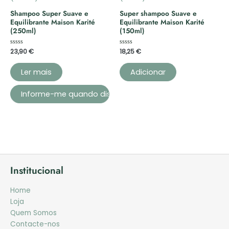
Shampoo Super Suave e
Super shampoo Suave e
Equilibrante Maison Karité
Equilibrante Maison Karité
(250ml)
(150ml)
Avaliação
23,90
€
Avaliação
18,25
€
0
0
de
de
5
5
Ler mais
Adicionar
Institucional
Home
Loja
Quem Somos
Contacte-nos