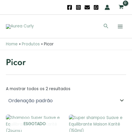
Skip
to
content
Main
Search
Men
Home
Produtos
Picor
Picor
A mostrar todos os 2 resultados
ESGOTADO