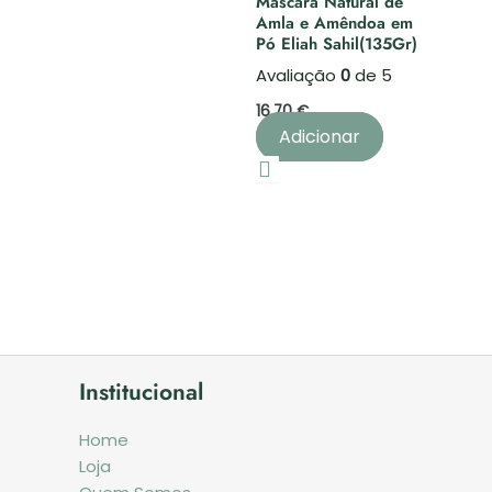
Máscara Natural de
Amla e Amêndoa em
Pó Eliah Sahil(135Gr)
Avaliação
0
de 5
16,70
€
Adicionar
Institucional
Home
Loja