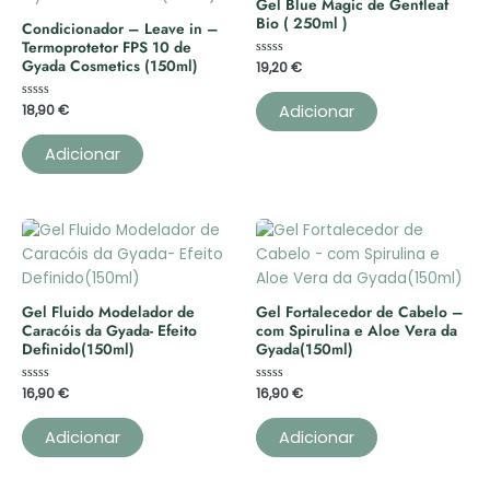
Gel Blue Magic de Gentleaf
Bio ( 250ml )
Condicionador – Leave in –
Termoprotetor FPS 10 de
Gyada Cosmetics (150ml)
Avaliação
19,20
€
0
de
5
Adicionar
Avaliação
18,90
€
0
de
5
Adicionar
Gel Fluido Modelador de
Gel Fortalecedor de Cabelo –
Caracóis da Gyada- Efeito
com Spirulina e Aloe Vera da
Definido(150ml)
Gyada(150ml)
Avaliação
16,90
€
Avaliação
16,90
€
0
0
de
de
5
5
Adicionar
Adicionar