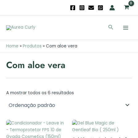
Skip
to
content
Main
Search
Men
Home
Produtos
Com aloe vera
Com aloe vera
A mostrar todos os 6 resultados