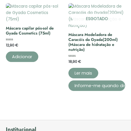
ESGOTADO
Máscara capilar pós-sol de
Gyada Cosmetics (75ml)
Máscara Modeladora de
Caracóis da Gyada(200ml)
(Máscara de hidratação e
Avaliação
12,90
€
0
nutrição)
de
5
Adicionar
Avaliação
18,90
€
0
de
5
Ler mais
Institucional