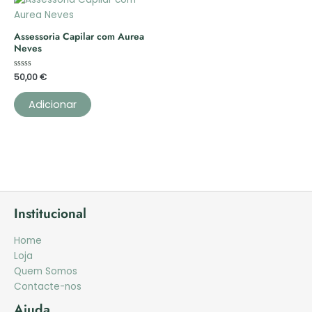
Assessoria Capilar com Aurea
Neves
Avaliação
50,00
€
0
de
5
Adicionar
Institucional
Home
Loja
Quem Somos
Contacte-nos
Ajuda