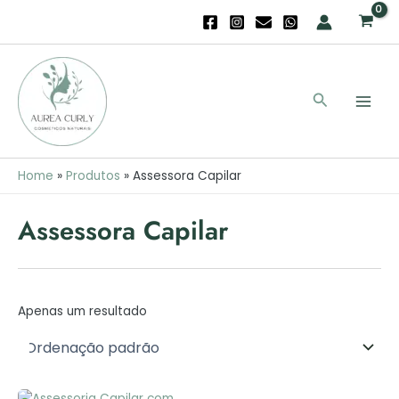
Skip
to
content
Main
Men
Search
Home
Produtos
Assessora Capilar
Assessora Capilar
Apenas um resultado