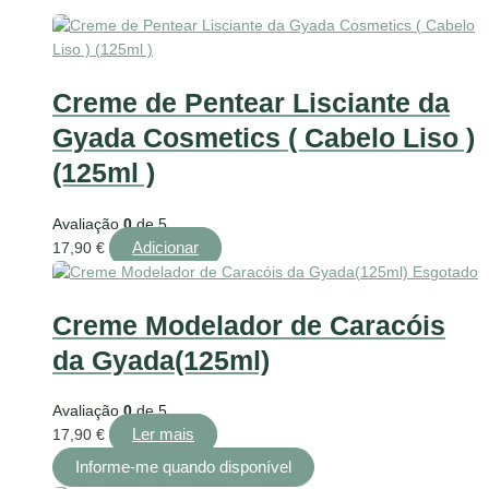
Creme de Pentear Lisciante da
Gyada Cosmetics ( Cabelo Liso )
(125ml )
Avaliação
0
de 5
Adicionar
17,90
€
Esgotado
Creme Modelador de Caracóis
da Gyada(125ml)
Avaliação
0
de 5
Ler mais
17,90
€